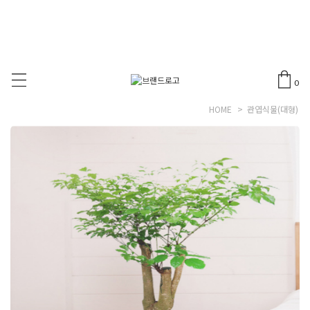
0
HOME
>
관엽식물(대형)