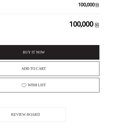
100,000
원
100,000
원
BUY IT NOW
ADD TO CART
WISH LIST
REVIEW BOARD