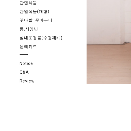
관엽식물
관엽식물(대형)
꽃다발, 꽃바구니
동,서양난
실내조경물(수경재배)
원예키트
Notice
Q&A
Review