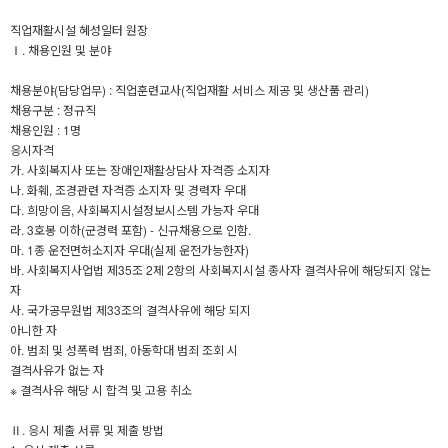
직업재활시설 혜성일터 원장
Ⅰ. 채용인원 및 분야
채용분야(담당업무) : 직업훈련교사(직업재활 서비스 제공 및 생산품 관리)
채용구분 : 정규직
채용인원 : 1명
응시자격
가. 사회복지사 또는 장애인재활상담사 자격증 소지자
나. 화훼, 조경관련 자격증 소지자 및 경력자 우대
다. 희망이음, 사회복지시설정보시스템 가능자 우대
라. 3호봉 이하(군경력 포함) - 신규채용으로 인함.
마. 1종 운전면허소지자 우대(실제 운전가능한자)
바. 사회복지사업법 제35조 2제 2항의 사회복지시설 종사자 결격사유에 해당되지 않는
자
사. 국가공무원법 제33조의 결격사유에 해당 되지
아니한 자
아. 범죄 및 성폭력 범죄, 아동학대 범죄 조회 시
결격사유가 없는 자
※ 결격사유 해당 시 합격 및 고용 취소
Ⅱ. 응시 제출 서류 및 제출 방법