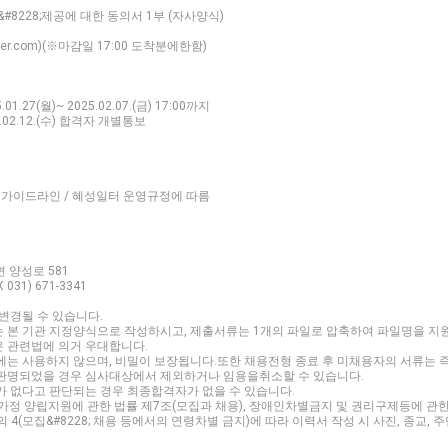
&#8228;제공에 대한 동의서 1부 (자사양식)
ver.com)(※마감일 17:00 도착분에한함)
1.27(월)~ 2025.02.07.(금) 17:00까지
.02.12.(수) 합격자 개별통보
가이드라인 / 혜성일터 운영규정에 따름
면 양성로 581
X 031) 671-3341
 변경될 수 있습니다.
는 본 기관 지정양식으로 작성하시고, 제출서류는 1개의 파일로 압축하여 파일명을 지
은 관련법에 의거 우대합니다.
외에는 사용하지 않으며, 비밀이 보장됩니다.또한 채용전형 종료 후 미채용자의 서류는 
 판명되었을 경우 심사대상에서 제외하거나 임용을취소할 수 있습니다.
가 없다고 판단되는 경우 최종합격자가 없을 수 있습니다.
8;가정 양립지원에 관한 법률 제7조(모집과 채용), 장애인차별금지 및 권리구제등에 관한
 4(모집&#8228; 채용 등에서의 연령차별 금지)에 따라 이력서 작성 시 사진, 종교