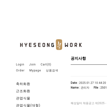
공지사항
Login
Join
Cart(
0
)
Order
Mypage
상품검색
Date :
2025.01.27 10:44:20
축하화환
Name :
관리자
File :
2501
근조화환
관엽식물
혜성일터 채용공고 제2025 -
관엽식물(대형)