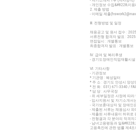
- 자기소개서 1부 (자사양식)
- 개인정보 수집&#8228;이용
2. 제출 방법
- 이메일 제출(hswork2@na
Ⅲ. 전형방법 및 일정
채용공고 및 원서 접수 : 2025.0
서류전형 합격자 발표 : 2025
면접일시 : 개별통보
최종합격자 발표 : 개별통보
Ⅳ. 급여 및 복리후생
- 경기도장애인직업재활시설 
Ⅵ. 기타사항
- 기관정보
* 기관명 : 혜성일터
* 주 소 : 경기도 안성시 양성
* 전 화 : 031) 671-3340 / FA
* 담 당 : 사무국장
- 위 세부일정은 사정에 따라
- 입사지원서 및 자기소개서
- 국가보훈대상자 및 장애인
- 제출된 서류는 채용심사 
- 제출된 서류내용이 허위로
- 전형결과 각 분야의 적격자
- 남녀고용평등과 일&#822
고용촉진에 관한 법률 제4조의