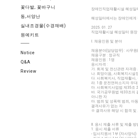
꽃다발, 꽃바구니
장애인직업재활시설 혜성일터
동,서양난
혜성일터에서는 장애인에게 직
실내조경물(수경재배)
2025. 01. 27
직업재활시설 혜성일터 원장
원예키트
Ⅰ. 채용인원 및 분야
채용분야(담당업무) : 사무원(
Notice
채용구분 : 정규직
채용인원 : 1명
Q&A
응시자격 :
가. 회계 및 전산관련 자격증
Review
나. 희망이음, 사회복지시설
다. 사회복지사, 직업재활사
라. 1종 운전면허소지자 우
마. 사회복지사업법 제35조
바. 국가공무원법 제33조의
아니한 자
마. 범죄 및 성폭력 범죄, 아
결격사유가 없는 자
※ 결격사유 해당 시 합격 및
Ⅱ. 응시 제출 서류 및 제출 방
1. 응시 제출 서류
- 입사지원서 1부 (자사양식)