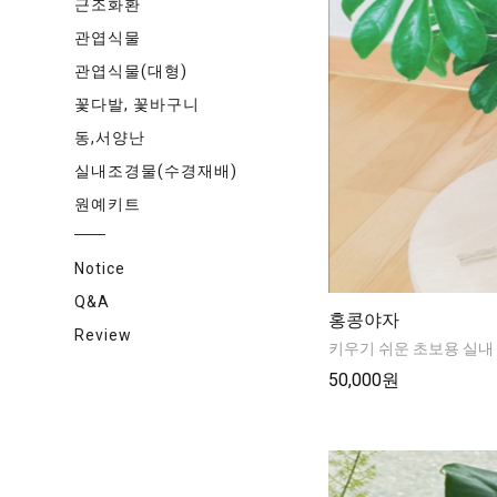
근조화환
관엽식물
관엽식물(대형)
꽃다발, 꽃바구니
동,서양난
실내조경물(수경재배)
원예키트
Notice
Q&A
홍콩야자
Review
키우기 쉬운 초보용 실
50,000원