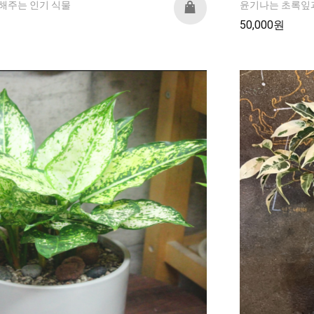
해주는 인기 식물
윤기나는 초록잎과
50,000원