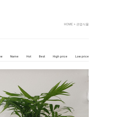
HOME
>
관엽식물
ew
Name
Hot
Best
High price
Low price