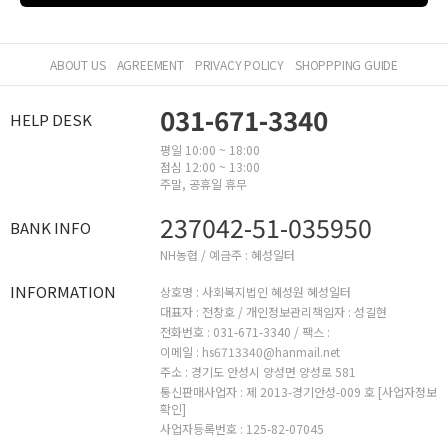
ABOUT US
AGREEMENT
PRIVACY POLICY
SHOPPPING GUIDE
031-671-3340
HELP DESK
평일 10:00 ~ 18:00
점심 12:00 ~ 13:00
주말, 공휴일 휴무
237042-51-035950
BANK INFO
NH농협 / 예금주 : 혜성일터
INFORMATION
상호명 : 사회복지법인 혜성원 혜성일터
대표자 : 전창호 /
개인정보관리책임자 : 성길현
전화번호 : 031-671-3340 /
팩스 :
이메일 : hs6713340@hanmail.net
주소 : 경기도 안성시 양성면 양성로 581
통신판매사업자 : 제 2013-경기안성-009 호
[사업자정보
확인]
사업자등록번호 : 125-82-07045